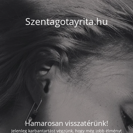
Szentagotayrita.hu
Hamarosan visszatérünk!
Jelenleg karbantartást végzünk, hogy még jobb élményt