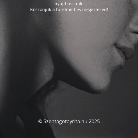
nyújthassunk.
Köszönjük a türelmed és megértésed!
© Szentagotayrita.hu 2025