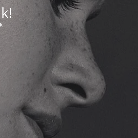
k!
k.