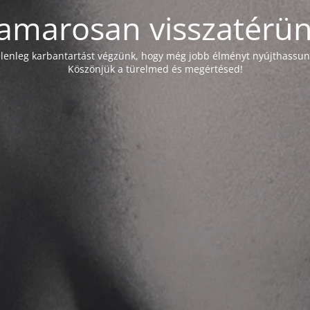
amarosan visszatérün
elenleg karbantartást végzünk, hogy még jobb élményt nyújthassun
Köszönjük a türelmed és megértésed!