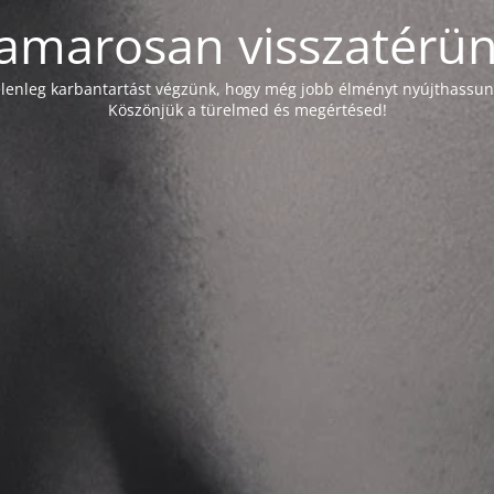
amarosan visszatérün
elenleg karbantartást végzünk, hogy még jobb élményt nyújthassun
Köszönjük a türelmed és megértésed!