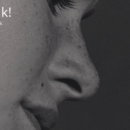
k!
k.