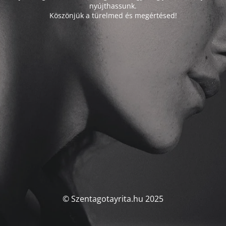
nyújthassunk.
Köszönjük a türelmed és megértésed!
© Szentagotayrita.hu 2025