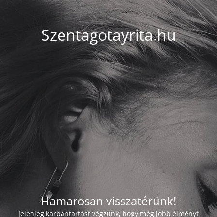
Szentagotayrita.hu
Hamarosan visszatérünk!
Jelenleg karbantartást végzünk, hogy még jobb élményt