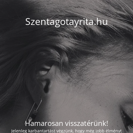
Szentagotayrita.hu
Hamarosan visszatérünk!
Jelenleg karbantartást végzünk, hogy még jobb élményt