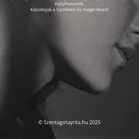
nyújthassunk.
Köszönjük a türelmed és megértésed!
© Szentagotayrita.hu 2025