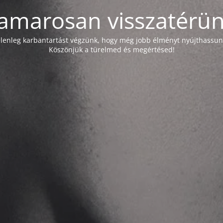
amarosan visszatérün
elenleg karbantartást végzünk, hogy még jobb élményt nyújthassun
Köszönjük a türelmed és megértésed!