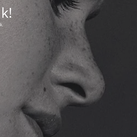
k!
k.