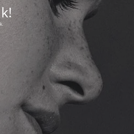
k!
k.