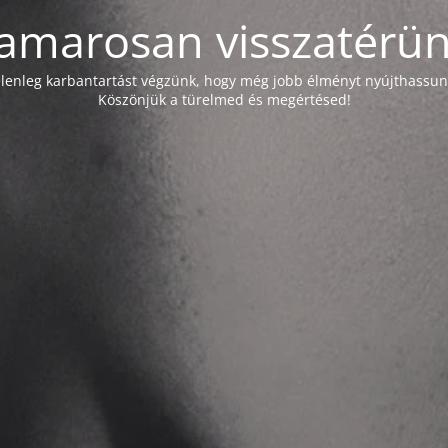
amarosan visszatérün
elenleg karbantartást végzünk, hogy még jobb élményt nyújthassun
Köszönjük a türelmed és megértésed!