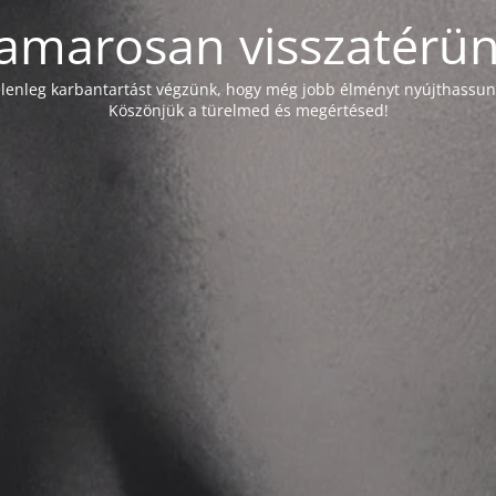
amarosan visszatérün
elenleg karbantartást végzünk, hogy még jobb élményt nyújthassun
Köszönjük a türelmed és megértésed!