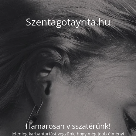
Szentagotayrita.hu
Hamarosan visszatérünk!
Jelenleg karbantartást végzünk, hogy még jobb élményt