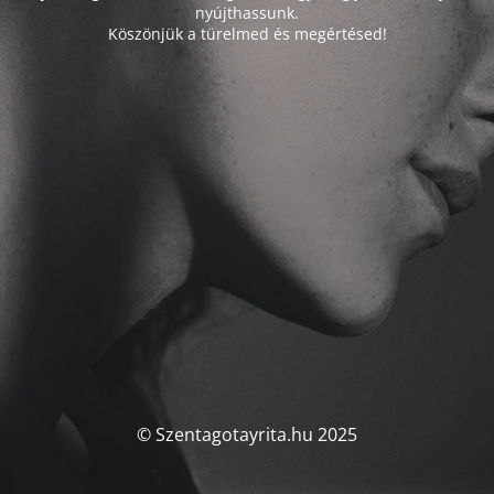
nyújthassunk.
Köszönjük a türelmed és megértésed!
© Szentagotayrita.hu 2025