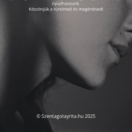
nyújthassunk.
Köszönjük a türelmed és megértésed!
© Szentagotayrita.hu 2025