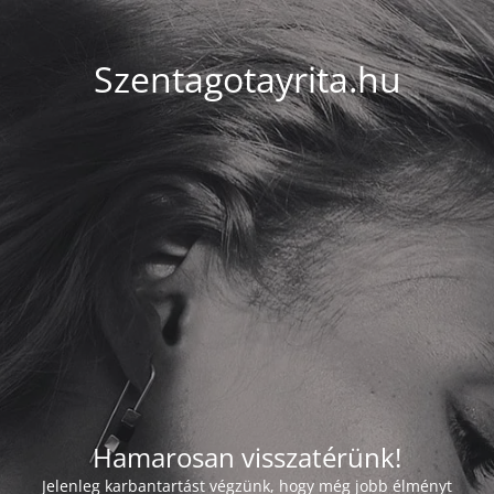
Szentagotayrita.hu
Hamarosan visszatérünk!
Jelenleg karbantartást végzünk, hogy még jobb élményt