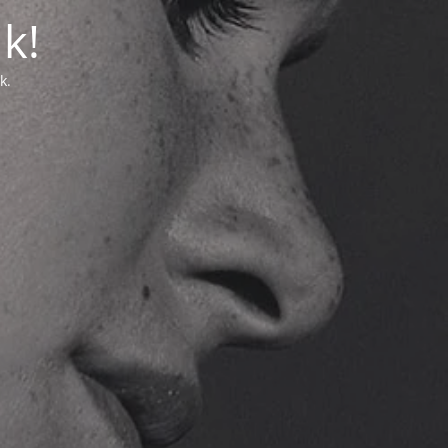
k!
k.