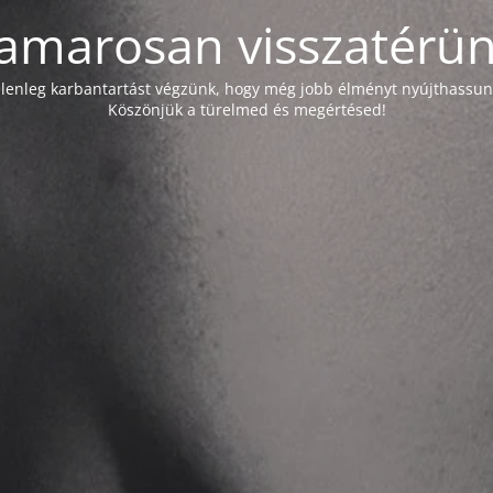
amarosan visszatérün
elenleg karbantartást végzünk, hogy még jobb élményt nyújthassun
Köszönjük a türelmed és megértésed!