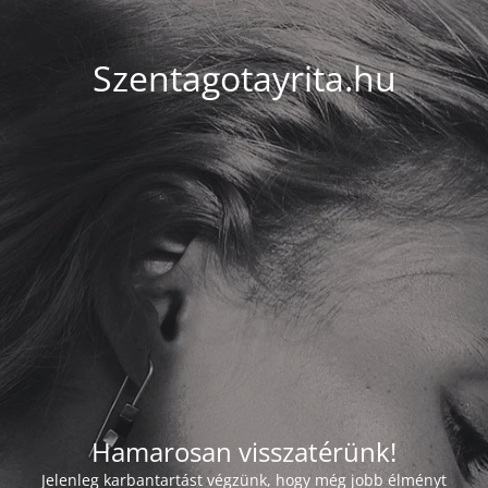
Szentagotayrita.hu
Hamarosan visszatérünk!
Jelenleg karbantartást végzünk, hogy még jobb élményt