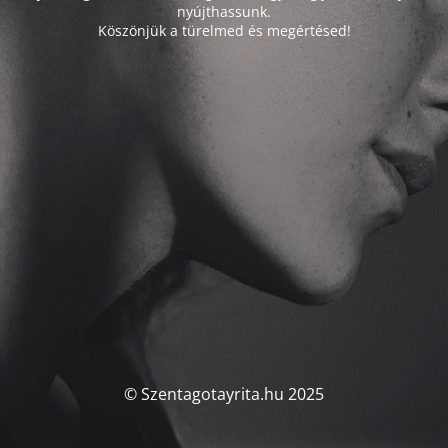
nyújthassunk.
Köszönjük a türelmed és megértésed!
© Szentagotayrita.hu 2025