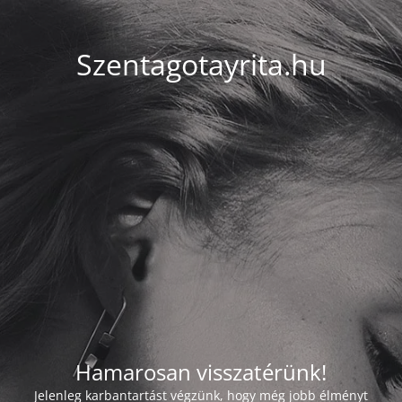
Szentagotayrita.hu
Hamarosan visszatérünk!
Jelenleg karbantartást végzünk, hogy még jobb élményt