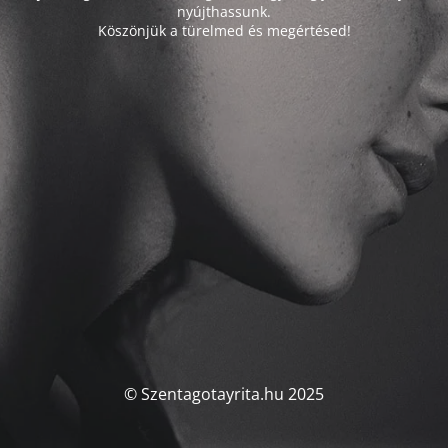
nyújthassunk.
Köszönjük a türelmed és megértésed!
© Szentagotayrita.hu 2025