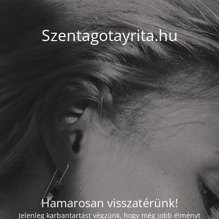
Szentagotayrita.hu
Hamarosan visszatérünk!
Jelenleg karbantartást végzünk, hogy még jobb élményt