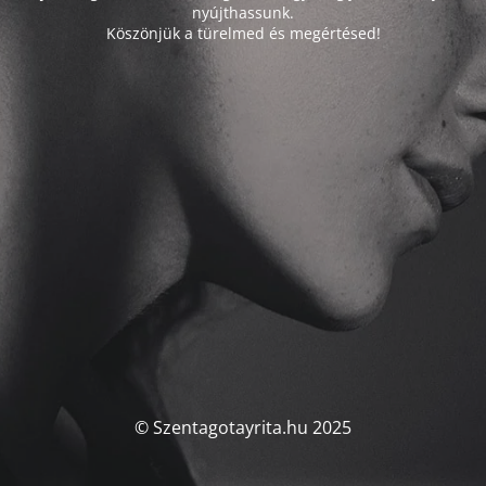
nyújthassunk.
Köszönjük a türelmed és megértésed!
© Szentagotayrita.hu 2025