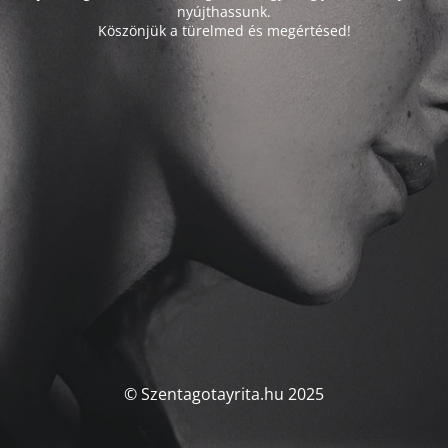
nyújthassunk.
Köszönjük a türelmed és megértésed!
© Szentagotayrita.hu 2025