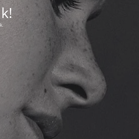
k!
k.