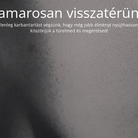
amarosan visszatérün
elenleg karbantartást végzünk, hogy még jobb élményt nyújthassun
Köszönjük a türelmed és megértésed!